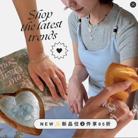
S925純銀/高保色電鍍工藝
尺寸
鍊長:40cm+延長鍊5cm
(手工測量可能存在細微誤差）
4:44:『好多同學的許願款！説不想脖子空空又不想戴比較誇張的項
鍊，好這條純銀鍊很可以。』
⚠️請對照過個人脖圍再進行下單⚠️
不接受脖圍長度不合理由退換貨
👉🏻顯示「現貨」之商品即3-5日內發貨
👉🏻顯示「預購」，即需等待5-14個工作天（不含假日）