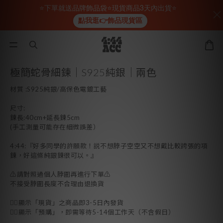
⭐下單就送品牌飾品袋⭐現貨商品3天內出貨⭐
點我逛👉飾品現貨區
極簡蛇骨細鍊｜S925純銀｜兩色
材質 :S925純銀/高保色電鍍工藝
尺寸:
鍊長:40cm+延長鍊5cm
(手工測量可能存在細微誤差）
4:44:『好多同學的許願款！説不想脖子空空又不想戴比較誇張的項
鍊，好這條純銀鍊很可以。』
⚠️請對照過個人脖圍再進行下單⚠️
不接受脖圍長度不合理由退換貨
👉🏻顯示「現貨」之商品即3-5日內發貨
👉🏻顯示「預購」，即需等待5-14個工作天（不含假日）