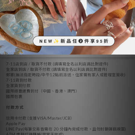
送貨及付款方式
送貨方式
7-11店到店 / 取貨不付款 (請填寫全名以利店員比對證件)
全家店到店 / 取貨不付款 (請填寫全名以利店員比對證件)
郵寄(無法指定時段/中午12點前派送，住家需有家人或管理室簽收)
7-11貨到付款
全家貨到付款
國際順豐運費到付（中國、香港、澳門）
國際包裹
付款方式
信用卡付款 (支援VISA/Master/JCB）
Apple Pay
LINE Pay(每筆交易皆需在 20 分鐘內完成付款，且勿封鎖彈跳視窗)
ATM 虛擬代碼轉帳(限當天完成)