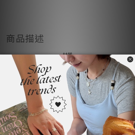
商品描述
材質
S925純銀
尺寸
全長57cm
(手工測量可能存在細微誤差)
4:44：「今年很火的大吊墜項鍊♥採用整條都是純銀的讚材質～流行
的路上質感也不能馬虎♥」
✨請對照過個人脖圍再進行下單✨
👉🏻顯示「現貨」之商品即3-5日內發貨
👉🏻顯示「預購」，即需等待3-7個工作天（不含假日）