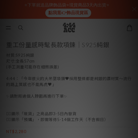
⭐下單就送品牌飾品袋⭐現貨商品3天內出貨⭐
點我逛👉飾品現貨區
重工份量感時髦長款項鍊｜S925純銀
材質:S925純銀
尺寸:全長57cm
(手工測量可能存在細微誤差)
4:44：「今年很火的大吊墜項鍊♥採用整條都是純銀的讚材質～流行
的路上質感也不能馬虎♥」
✨請對照過個人脖圍再進行下單✨
👉🏻顯示「現貨」之商品即3-5日內發貨
👉🏻顯示「預購」，即需等待5-14個工作天（不含假日）
NT$2,280