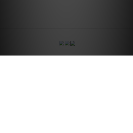
CONTACT US
關於我們
｜
訂單配
｜
國際配送服務
送方式
發票說明
｜
條款及細則
｜
退換貨政策
｜
隱私權政策
｜
444studio.acc@gmail.com
2020 © 4:44 STUDIO
紹越企業社