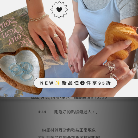
<此商品不包含麂皮收納袋，如需購買您可以在結帳頁面以＄99元加
購>
材質
S925純銀耳針
鈦鋼鍍18k金/高保色
尺寸
長:1cm
寬:1cm
一對販售NT＄380
星星/月亮/閃電-單入一組優惠價NT$550
4:44：「剛剛好的點綴最迷人。」
純銀材質耳針偏軟為正常現象
若收到商品有彎曲跡象可輕輕扳回