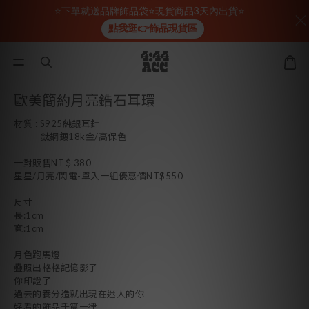
⭐下單就送品牌飾品袋⭐現貨商品3天內出貨⭐
點我逛👉飾品現貨區
歐美簡約月亮鋯石耳環
材質 : S925純銀耳針
           鈦鋼鍍18k金/高保色
一對販售NT＄380
星星/月亮/閃電-單入一組優惠價NT$550
尺寸  
長:1cm
寬:1cm
月色跑馬燈
疊照出格格記憶影子
你印證了
過去的養分造就出現在迷人的你
好看的飾品千篇一律