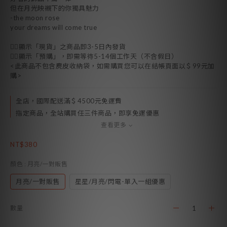
但在月光映襯下的你獨具魅力
-the moon rose
your dreams will come true
👉🏻顯示「現貨」之商品即3-5日內發貨
👉🏻顯示「預購」，即需等待5-14個工作天（不含假日）
<此商品不包含麂皮收納袋，如需購買您可以在結帳頁面以＄99元加
購>
全店，國際配送滿＄4500元免運費
指定商品，全站購買任三件商品，即享免運優惠
查看更多
NT$380
顏色
: 月亮/一對販售
月亮/一對販售
星星/月亮/閃電-單入一組優惠
數量