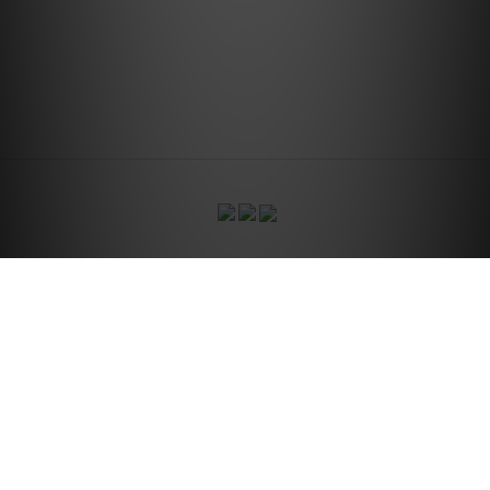
CONTACT US
關於我們
｜
訂單配
｜
國際配送服務
送方式
發票說明
｜
條款及細則
｜
退換貨政策
｜
隱私權政策
｜
444studio.acc@gmail.com
2020 © 4:44 STUDIO
紹越企業社