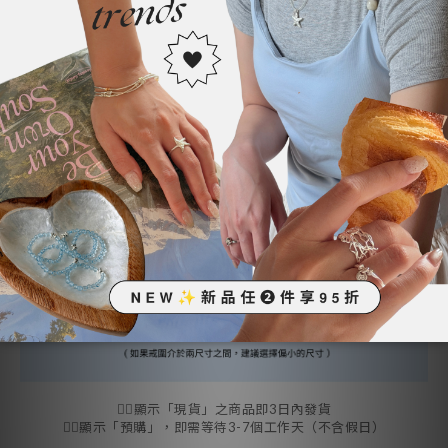
👉🏻顯示「現貨」之商品即3日內發貨
👉🏻顯示「預購」，即需等待3-7個工作天（不含假日）