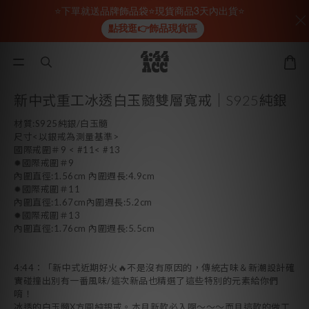
⭐下單就送品牌飾品袋⭐現貨商品3天內出貨⭐
點我逛👉飾品現貨區
新中式重工冰透白玉髓雙層寬戒｜S925純銀
材質:S925純銀/白玉髓
尺寸<以銀戒為測量基準>
國際戒圍＃9 < #11< #13
✹國際戒圍＃9
內圍直徑:1.56cm 內圍週長:4.9cm
✹國際戒圍＃11
內圍直徑:1.67cm內圍週長:5.2cm
✹國際戒圍＃13
內圍直徑:1.76cm 內圍週長:5.5cm
4:44：「新中式近期好火🔥不是沒有原因的，傳統古味＆新潮設計確
實碰撞出別有一番風味/這次新品也精選了這些特別的元素給你們
唷！
冰透的白玉髓X方圓純銀戒。本月新款必入啊～～～而且這款的做工