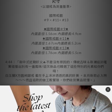
尺寸
<以銀戒為測量基準>
國際戒圍
＃9 < #11< #13
✹國際戒圍＃9✹
內圍直徑:1.56cm 內圍週長:4.9cm
✹國際戒圍＃11✹
內圍直徑:1.67cm內圍週長:5.2cm
✹國際戒圍＃13✹
內圍直徑:1.76cm 內圍週長:5.5cm
4:44：「新中式近期好火🔥不是沒有原因的，傳統古味＆新潮設計確
實碰撞出別有一番風味/這次新品也精選了這些特別的元素給你們
唷！
白玉髓X方圓純銀戒 載在手上冰冰透透的真的好美 。本月新款必入啊
～～～而且這款的做工較繁瑣，你們收到實品就懂。」