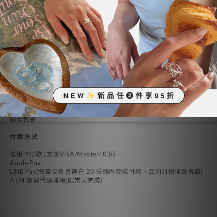
送貨及付款方式
送貨方式
7-11店到店 / 取貨不付款 (請填寫全名以利店員比對證件)
全家店到店 / 取貨不付款 (請填寫全名以利店員比對證件)
郵寄(無法指定時段/中午12點前派送，住家需有家人或管理室簽收)
7-11貨到付款
全家貨到付款
國際順豐運費到付（中國、香港、澳門）
國際包裹
付款方式
信用卡付款 (支援VISA/Master/JCB）
Apple Pay
LINE Pay(每筆交易皆需在 20 分鐘內完成付款，且勿封鎖彈跳視窗)
ATM 虛擬代碼轉帳(限當天完成)