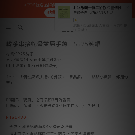
⭐下單就送品牌飾品袋⭐現貨商品3天內出貨⭐
點我逛👉飾品現貨區
韓系串接蛇骨雙層手鍊｜S925純銀
材質:S925純銀
尺寸:鏈長14.5cm＋延長鏈3cm
(手工測量可能存在細微誤差)
4:44：「個性鍊條拼接x蛇骨鍊，一點點酷.....一點點小氣質....都是你
♥」
👉🏻顯示「現貨」之商品即3日內發貨
👉🏻顯示「預購」，即需等待3-7個工作天（不含假日）
NT$1,480
全店，國際配送滿＄4500元免運費
指定商品，全站購買任三件商品，即享免運優惠