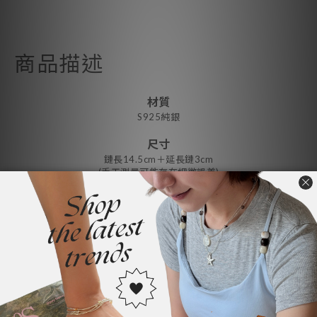
商品描述
材質
S925純銀
尺寸
鏈長14.5cm＋延長鏈3cm
(手工測量可能存在細微誤差)
4:44：「個性鍊條拼接x蛇骨鍊，一點點酷.....一點點小氣質....都是你
♥」
👉🏻顯示「現貨」之商品即3日內發貨
👉🏻顯示「預購」，即需等待3-7個工作天（不含假日）