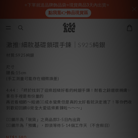
⭐下單就送品牌飾品袋⭐現貨商品3天內出貨⭐
點我逛👉飾品現貨區
激推!細款基礎鎖環手鍊｜S925純銀
材質:S925純銀
尺寸
鏈長:15cm
(手工測量可能存在細微誤差)
4:44：「終於找到了這條超級好看的純銀手鍊！耐看之餘還很親膚✨
拿在手裡是有份量的
再近看細節～給過👍🏻成本蠻貴但是真的太好看就決定進了！等你們收
到歡迎回饋☺完全大愛這條素鍊啦～～～」
👉🏻顯示為「現貨」之商品即3-5日內出貨 
👉🏻顯示為「預購」，即須等待5-14個工作天（不含假日）
NT$1,580