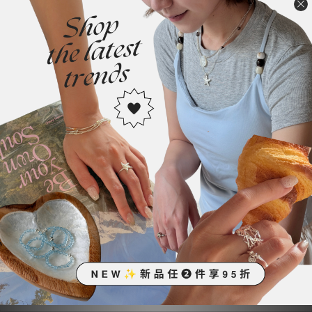
材質
S925純銀
尺寸
鏈長:15cm
(手工測量可能存在細微誤差)
4:44：「終於找到了這條超級好看的純銀手鍊！耐看之餘還很親膚✨
拿在手裡是有份量的
再近看細節～給過👍🏻
成本蠻貴但是真的太好看就決定進了！等你們收到歡迎回饋☺完全大
愛這條素鍊啦～～～」
👉🏻顯示為「現貨」之商品即3-5日內出貨
👉🏻顯示為「預購」，即須等待5-14個工作天（不含假日）