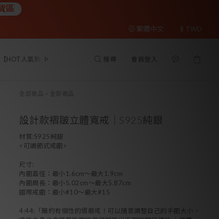
貨區
繁體中文
$
TWD
搜尋
會員登入
【HOT人氣熱銷】跟著買不出錯！
全部商品
耳環
項鍊
戒
全部商品
>
全部商品
設計款褶皺立體寬戒｜S925純銀
材質:S925純銀
<可調節式戒圍>
尺寸:
內圍直徑：最小1.6cm～最大1.9cm
內圍周長：最小5.02cm～最大5.87cm
國際戒圍：最小#10～最大#15
4:44:「簡約有個性的摺痕戒！可以隨意調整自己的手圍大小，