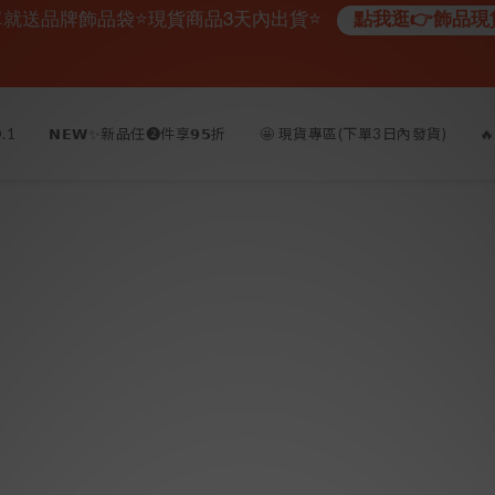
單就送品牌飾品袋⭐現貨商品3天內出貨⭐
點我逛👉飾品現
.1
𝗡𝗘𝗪✨新品任❷件享𝟵𝟱折
🤩 現貨專區(下單3日內發貨)
