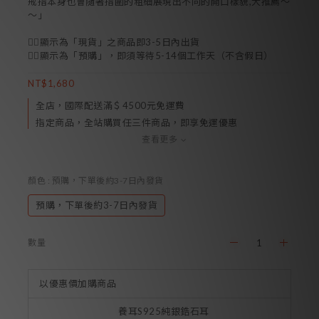
戒指本身也會隨著指圍的粗細展現出不同的開口樣貌,大推薦～
～」
👉🏻顯示為「現貨」之商品即3-5日內出貨 
👉🏻顯示為「預購」，即須等待5-14個工作天（不含假日）
NT$1,680
全店，國際配送滿＄4500元免運費
指定商品，全站購買任三件商品，即享免運優惠
查看更多
顏色
: 預購，下單後約3-7日內發貨
預購，下單後約3-7日內發貨
數量
以優惠價加購商品
養耳S925純銀鋯石耳